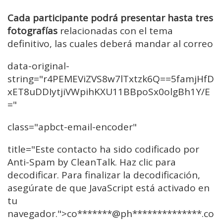
Cada participante podrá presentar hasta tres
fotografías
relacionadas con el tema
definitivo, las cuales deberá mandar al correo
data-original-
string="r4PEMEViZVS8w7lTxtzk6Q==5famjHfD
xET8uDDIytjiVWpihKXU11BBpoSx0olgBh1Y/E
="
class="apbct-email-encoder"
title="Este contacto ha sido codificado por
Anti-Spam by CleanTalk. Haz clic para
decodificar. Para finalizar la decodificación,
asegúrate de que JavaScript está activado en
tu
navegador.">co
*******@ph**************.c
o