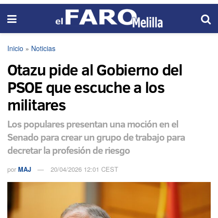
Inicio
»
Noticias
Otazu pide al Gobierno del
PSOE que escuche a los
militares
Los populares presentan una moción en el
Senado para crear un grupo de trabajo para
decretar la profesión de riesgo
por
MAJ
20/04/2026 12:01 CEST