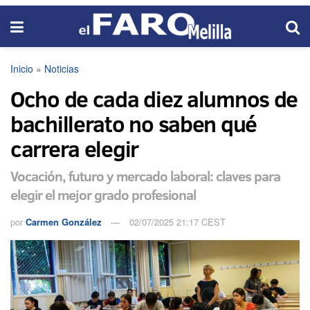
Inicio
»
Noticias
Ocho de cada diez alumnos de
bachillerato no saben qué
carrera elegir
Vocación, futuro y mercado laboral: claves para
elegir el mejor grado profesional
por
Carmen González
02/07/2025 21:17 CEST