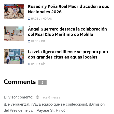
Rusadir y Peña Real Madrid acuden a sus
Nacionales 2026
HACE 21 HORAS
Ángel Guerrero destaca la colaboración
del Real Club Marítimo de Melilla
HACE 1 DÍA
La vela ligera melillense se prepara para
dos grandes citas en aguas locales
HACE 1 DÍA
Comments
2
El Visor
comentó:
hace 6 meses
¡De vergüenza!. ¡Vaya equipo que se confeccionó!. ¡Dimisión
del Presidente ya!. ¡Váyase Sr. Rincón!.