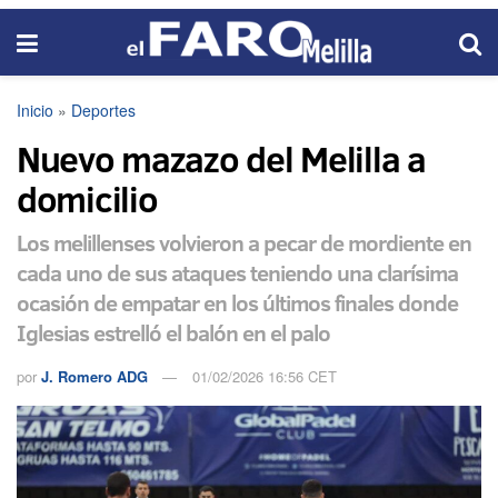
Inicio
»
Deportes
Nuevo mazazo del Melilla a
domicilio
Los melillenses volvieron a pecar de mordiente en
cada uno de sus ataques teniendo una clarísima
ocasión de empatar en los últimos finales donde
Iglesias estrelló el balón en el palo
por
J. Romero ADG
01/02/2026 16:56 CET