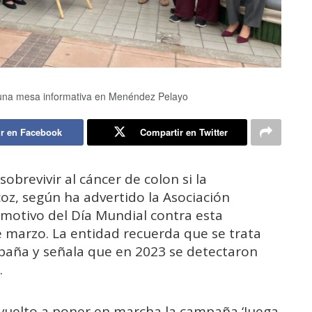
 una mesa informativa en Menéndez Pelayo
r en Facebook
Compartir en Twitter
brevivir al cáncer de colon si la
z, según ha advertido la Asociación
 motivo del Día Mundial contra esta
 marzo. La entidad recuerda que se trata
paña y señala que en 2023 se detectaron
.
 vuelto a poner en marcha la campaña ‘Juega