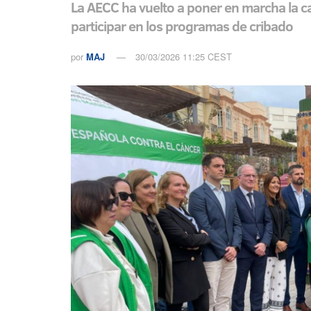
La AECC ha vuelto a poner en marcha la ca
participar en los programas de cribado
por
MAJ
30/03/2026 11:25 CEST