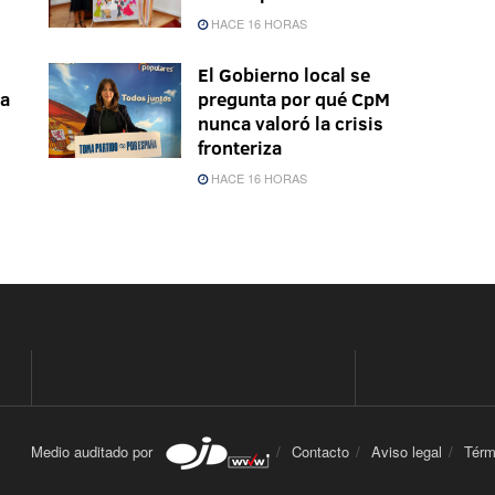
HACE 16 HORAS
El Gobierno local se
la
pregunta por qué CpM
nunca valoró la crisis
fronteriza
HACE 16 HORAS
Medio auditado por
Contacto
Aviso legal
Térm