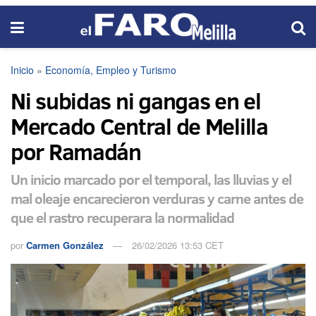
Inicio
»
Economía, Empleo y Turismo
Ni subidas ni gangas en el
Mercado Central de Melilla
por Ramadán
Un inicio marcado por el temporal, las lluvias y el
mal oleaje encarecieron verduras y carne antes de
que el rastro recuperara la normalidad
por
Carmen González
26/02/2026 13:53 CET