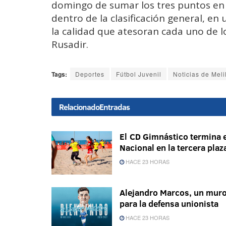
domingo de sumar los tres puntos en j
dentro de la clasificación general, 
la calidad que atesoran cada uno de lo
Rusadir.
Tags:
Deportes
Fútbol Juvenil
Noticias de Meli
Relacionado
Entradas
El CD Gimnástico termina e
Nacional en la tercera plaz
HACE 23 HORAS
Alejandro Marcos, un mur
para la defensa unionista
HACE 23 HORAS