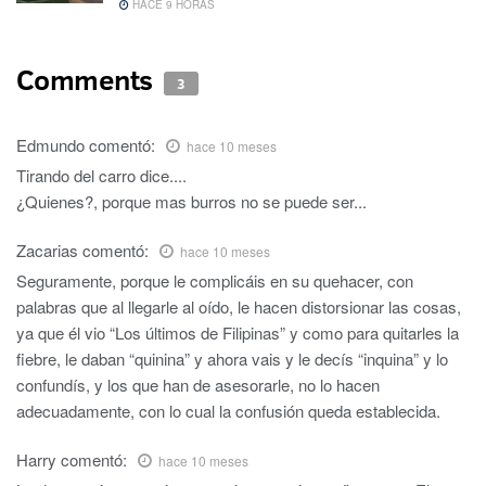
HACE 9 HORAS
Comments
3
Edmundo
comentó:
hace 10 meses
Tirando del carro dice....
¿Quienes?, porque mas burros no se puede ser...
Zacarias
comentó:
hace 10 meses
Seguramente, porque le complicáis en su quehacer, con
palabras que al llegarle al oído, le hacen distorsionar las cosas,
ya que él vio “Los últimos de Filipinas” y como para quitarles la
fiebre, le daban “quinina” y ahora vais y le decís “inquina” y lo
confundís, y los que han de asesorarle, no lo hacen
adecuadamente, con lo cual la confusión queda establecida.
Harry
comentó:
hace 10 meses