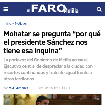
Inicio
»
Noticias
Mohatar se pregunta “por qué
el presidente Sánchez nos
tiene esa inquina”
La portavoz del Gobierno de Melilla acusa al
Ejecutivo central de despreciar a la ciudad con
recortes continuados y trato desigual frente a
otros territorios
por
M.A. Jiménez
03/10/2025 12:39 CEST