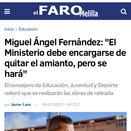
Inicio
»
Educación
Miguel Ángel Fernández: "El
Ministerio debe encargarse de
quitar el amianto, pero se
hará"
El consejero de Educación, Juventud y Deporte
reiteró que se realizarán las obras de retirada
por
Javier Lara
30/01/2025 11:42 CET