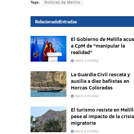
Tags:
Noticias de Melilla
Relacionado
Entradas
El Gobierno de Melilla acu
a CpM de "manipular la
realidad"
HACE 2 HORAS
La Guardia Civil rescata y
auxilia a diez bañistas en
Horcas Coloradas
HACE 4 HORAS
El turismo resiste en Melill
pese al impacto de la crisi
migratoria
HACE 6 HORAS