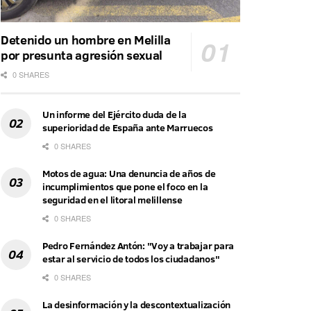
Detenido un hombre en Melilla
por presunta agresión sexual
0 SHARES
Un informe del Ejército duda de la
superioridad de España ante Marruecos
0 SHARES
Motos de agua: Una denuncia de años de
incumplimientos que pone el foco en la
seguridad en el litoral melillense
0 SHARES
Pedro Fernández Antón: "Voy a trabajar para
estar al servicio de todos los ciudadanos"
0 SHARES
La desinformación y la descontextualización