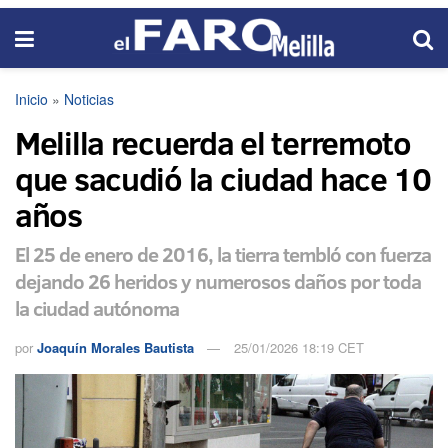
Inicio
»
Noticias
Melilla recuerda el terremoto
que sacudió la ciudad hace 10
años
El 25 de enero de 2016, la tierra tembló con fuerza
dejando 26 heridos y numerosos daños por toda
la ciudad autónoma
por
Joaquín Morales Bautista
25/01/2026 18:19 CET