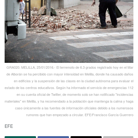
GRA020. MELILLA, 25/01/2016.- El terremoto de 6.3 grados registrado hoy en el Mar
de Alborán se ha percibido con mayor intensidad en Melilla, donde ha causado daños
en edificios y la suspensión de las clases en la ciudad autónoma para evaluar el
estado de los centros educativos. Según ha informado el servicio de emergencias 112
en su cuenta oficial de Twitter, de momento solo se han notificado "incidencias
materiales" en Melilla, y ha recomendado a la población que mantenga la calma y haga
caso únicamente a las fuentes de información oficiales debido a los numerosos
rumores que han empezado a circular. EFE/Francisco García Guerrero
EFE