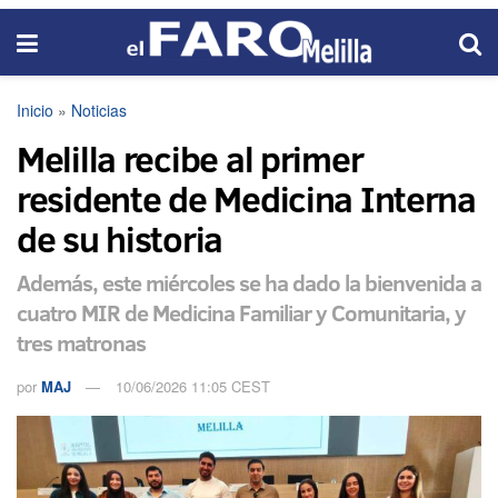
Inicio
»
Noticias
Melilla recibe al primer
residente de Medicina Interna
de su historia
Además, este miércoles se ha dado la bienvenida a
cuatro MIR de Medicina Familiar y Comunitaria, y
tres matronas
por
MAJ
10/06/2026 11:05 CEST