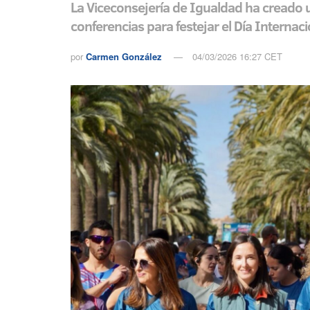
La Viceconsejería de Igualdad ha creado u
conferencias para festejar el Día Internaci
por
Carmen González
04/03/2026 16:27 CET