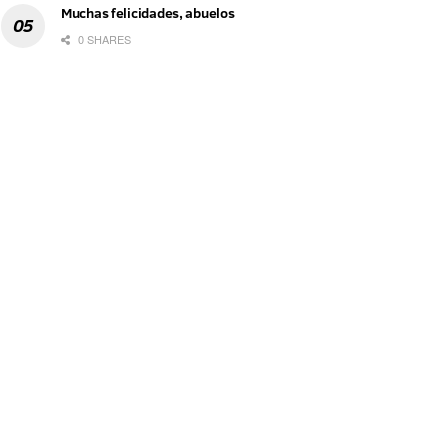
Muchas felicidades, abuelos
0 SHARES