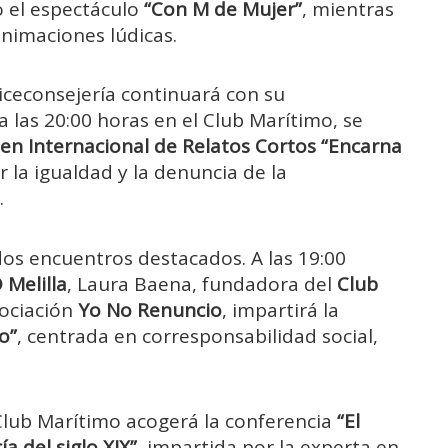
o el espectáculo
“Con M de Mujer”
, mientras
nimaciones lúdicas.
iceconsejería continuará con su
 a las 20:00 horas en el Club Marítimo, se
n Internacional de Relatos Cortos “Encarna
 la igualdad y la denuncia de la
.
os encuentros destacados. A las 19:00
Melilla
, Laura Baena, fundadora del
Club
sociación
Yo No Renuncio
, impartirá la
o”
, centrada en corresponsabilidad social,
 Club Marítimo acogerá la conferencia
“El
a del siglo XIX”
, impartida por la experta en