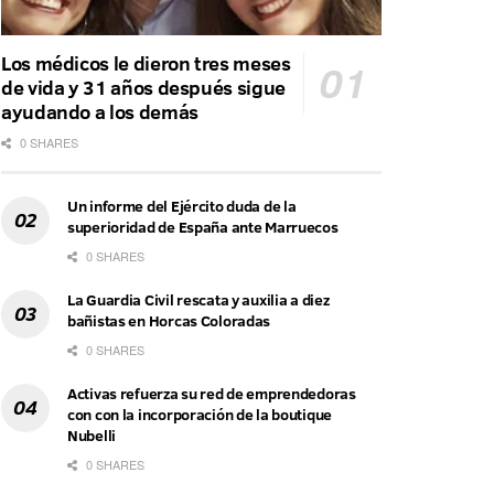
Los médicos le dieron tres meses
de vida y 31 años después sigue
ayudando a los demás
0 SHARES
Un informe del Ejército duda de la
superioridad de España ante Marruecos
0 SHARES
La Guardia Civil rescata y auxilia a diez
bañistas en Horcas Coloradas
0 SHARES
Activas refuerza su red de emprendedoras
con con la incorporación de la boutique
Nubelli
0 SHARES