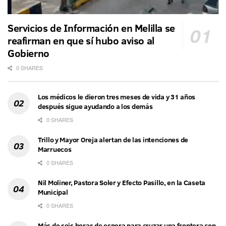
Servicios de Información en Melilla se
reafirman en que sí hubo aviso al
Gobierno
0 SHARES
Los médicos le dieron tres meses de vida y 31 años
después sigue ayudando a los demás
0 SHARES
Trillo y Mayor Oreja alertan de las intenciones de
Marruecos
0 SHARES
Nil Moliner, Pastora Soler y Efecto Pasillo, en la Caseta
Municipal
0 SHARES
Más de seis horas de espera para cruzar una frontera con