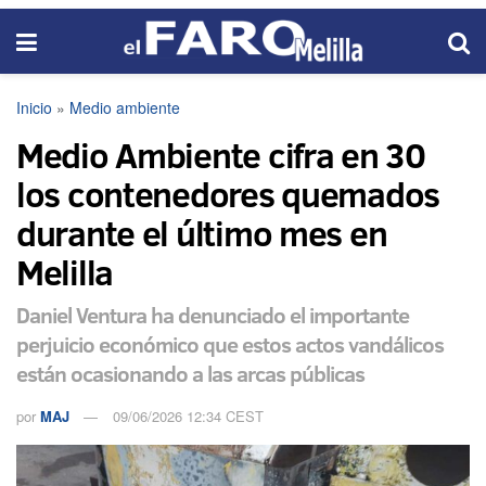
Inicio
»
Medio ambiente
Medio Ambiente cifra en 30
los contenedores quemados
durante el último mes en
Melilla
Daniel Ventura ha denunciado el importante
perjuicio económico que estos actos vandálicos
están ocasionando a las arcas públicas
por
MAJ
09/06/2026 12:34 CEST