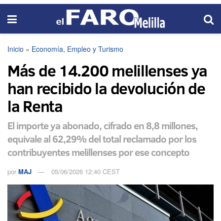
Inicio
»
Economía, Empleo y Turismo
Más de 14.200 melillenses ya
han recibido la devolución de
la Renta
El importe ya abonado, cifrado en 8,8 millones,
equivale al 62,29% del total reclamado por los
contribuyentes melillenses por ese concepto
por
MAJ
05/06/2026 12:40 CEST