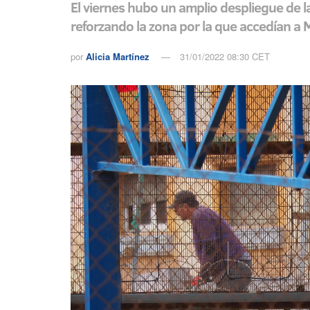
El viernes hubo un amplio despliegue de la
reforzando la zona por la que accedían a M
por
Alicia Martínez
31/01/2022 08:30 CET