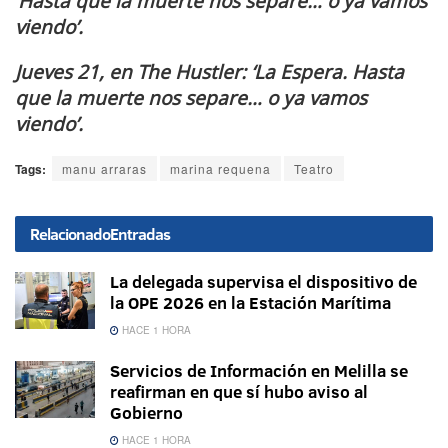
‘Hasta que la muerte nos separe… o ya vamos
viendo’.
Jueves 21, en The Hustler: ‘La Espera. Hasta
que la muerte nos separe… o ya vamos
viendo’.
Tags:
manu arraras
marina requena
Teatro
Relacionado
Entradas
La delegada supervisa el dispositivo de
la OPE 2026 en la Estación Marítima
HACE 1 HORA
Servicios de Información en Melilla se
reafirman en que sí hubo aviso al
Gobierno
HACE 1 HORA