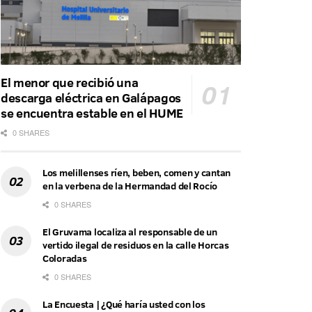
El menor que recibió una
descarga eléctrica en Galápagos
se encuentra estable en el HUME
0 SHARES
Los melillenses ríen, beben, comen y cantan
en la verbena de la Hermandad del Rocío
0 SHARES
El Gruvama localiza al responsable de un
vertido ilegal de residuos en la calle Horcas
Coloradas
0 SHARES
La Encuesta | ¿Qué haría usted con los