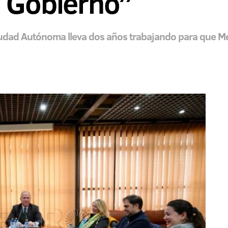
l Gobierno”
udad Autónoma lleva dos años trabajando para que Meli