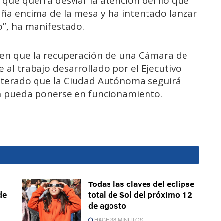
 que querrá desviar la atención del lío que
aña encima de la mesa y ha intentado lanzar
”, ha manifestado.
o en que la recuperación de una Cámara de
 al trabajo desarrollado por el Ejecutivo
reiterado que la Ciudad Autónoma seguirá
ón pueda ponerse en funcionamiento.
Todas las claves del eclipse
de
total de Sol del próximo 12
de agosto
HACE 38 MINUTOS