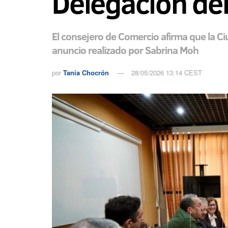
Delegación de
El consejero de Comercio afirma que la Ci
anuncio realizado por Sabrina Moh
por
Tania Chocrón
28/05/2026 13:14 CEST