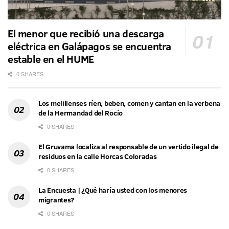
El menor que recibió una descarga
eléctrica en Galápagos se encuentra
estable en el HUME
0 SHARES
Los melillenses ríen, beben, comen y cantan en la verbena
de la Hermandad del Rocío
0 SHARES
El Gruvama localiza al responsable de un vertido ilegal de
residuos en la calle Horcas Coloradas
0 SHARES
La Encuesta | ¿Qué haría usted con los menores
migrantes?
0 SHARES