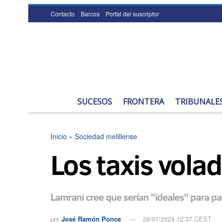
Contacto
Barcos
Portal del suscriptor
SUCESOS
FRONTERA
TRIBUNALE
Inicio
»
Sociedad melillense
Los taxis volad
Lamrani cree que serían "ideales" para pas
por
José Ramón Ponce
29/07/2024 12:37 CEST