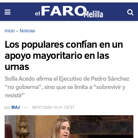
Inicio
»
Noticias
Los populares confían en un
apoyo mayoritario en las
urnas
Sofía Acedo afirma el Ejecutivo de Pedro Sánchez
"no gobierna", sino que se limita a "sobrevivir y
resistir"
por
MAJ
09/07/2026 10:41 CEST