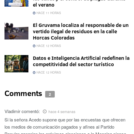
el verano
HACE 11 HORAS
El Gruvama localiza al responsable de un
vertido ilegal de residuos en la calle
Horcas Coloradas
HACE 12 HORAS
Datos e Inteligencia Artificial redefinen la
competitividad del sector turístico
HACE 12 HORAS
Comments
2
Vladimir
comentó:
hace 4 semanas
Si la señora Acedo supone que por las encuestas que ofrecen
los medios de comunicación pagados y afines al Partido
Popular ganarían las próximas elecciones a la Moncloa,pienso