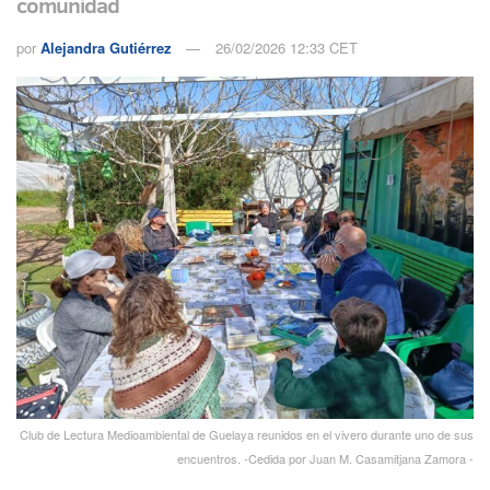
comunidad
por
Alejandra Gutiérrez
26/02/2026 12:33 CET
Club de Lectura Medioambiental de Guelaya reunidos en el vivero durante uno de sus
encuentros. -Cedida por Juan M. Casamitjana Zamora -