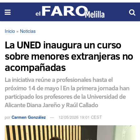
Inicio
»
Noticias
La UNED inaugura un curso
sobre menores extranjeras no
acompañadas
La iniciativa reúne a profesionales hasta el
próximo 14 de mayo l En la primera jornada han
participado los profesores de la Universidad de
Alicante Diana Jareño y Raúl Callado
por
Carmen González
12/05/2026 19:01 CEST