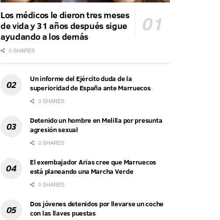
Los médicos le dieron tres meses
de vida y 31 años después sigue
ayudando a los demás
0 SHARES
Un informe del Ejército duda de la
superioridad de España ante Marruecos
0 SHARES
Detenido un hombre en Melilla por presunta
agresión sexual
0 SHARES
El exembajador Arias cree que Marruecos
está planeando una Marcha Verde
0 SHARES
Dos jóvenes detenidos por llevarse un coche
con las llaves puestas