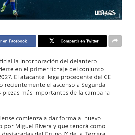
r en Facebook
Compartir en Twitter
icial la incorporación del delantero
erte en el primer fichaje del conjunto
027. El atacante llega procedente del CE
do recientemente el ascenso a Segunda
s piezas más importantes de la campaña
llense comienza a dar forma al nuevo
do por Miguel Rivera y que tendrá como
s destacadas del Grupo IX de la Tercera