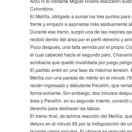
Arzu ni el visitante Miguel Rivera realizaron sus
Colombino.
El Melilla, obligado a sumar los tres puntos para
frente y empezó a asomarse más asiduamente al 
Durante ese tramo, surgió una de las mejores opc
recibió dentro del área por el perfil derecho y a
Poco después, una falta servida por el propio 
el cual cabeceó hacia el segundo palo, Chavarrí
acrobacia que quedó invalidada por juego peligr
El partido entró en una fase de máxima tensión. E
Melilla con una parada de mérito en el minuto 7
recién ingresado y debutante Pecellín, que remat
forma solvente. Sin embargo, dos minutos despué
área y Pecellín, en su segundo intento, conectó u
derecho para deshacer las tablas.
El tramo final, de teórica reacción del Melilla, q
detuvo en el minuto 85 por la indisposición de un
durante varios minutos. El choque se reanudó en