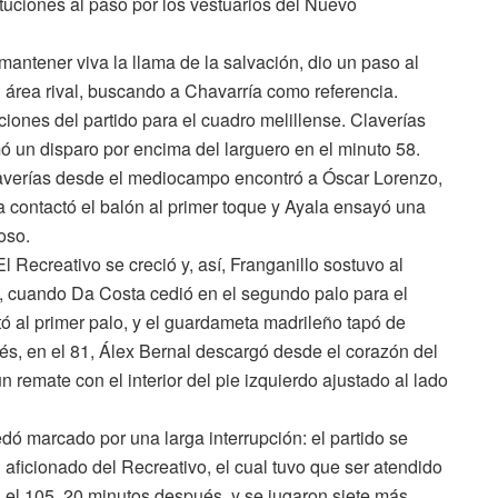
tituciones al paso por los vestuarios del Nuevo
 mantener viva la llama de la salvación, dio un paso al
área rival, buscando a Chavarría como referencia.
iones del partido para el cuadro melillense. Claverías
rmó un disparo por encima del larguero en el minuto 58.
Claverías desde el mediocampo encontró a Óscar Lorenzo,
a contactó el balón al primer toque y Ayala ensayó una
oso.
l Recreativo se creció y, así, Franganillo sostuvo al
9, cuando Da Costa cedió en el segundo palo para el
ó al primer palo, y el guardameta madrileño tapó de
s, en el 81, Álex Bernal descargó desde el corazón del
n remate con el interior del pie izquierdo ajustado al lado
uedó marcado por una larga interrupción: el partido se
 aficionado del Recreativo, el cual tuvo que ser atendido
 el 105, 20 minutos después, y se jugaron siete más,