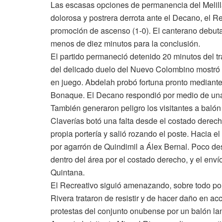
Las escasas opciones de permanencia del Melill
dolorosa y postrera derrota ante el Decano, el Re
promoción de ascenso (1-0). El canterano debutan
menos de diez minutos para la conclusión.
El partido permaneció detenido 20 minutos del tra
del delicado duelo del Nuevo Colombino mostró a
en juego. Abdelah probó fortuna pronto mediante 
Bonaque. El Decano respondió por medio de una 
También generaron peligro los visitantes a balón
Claverías botó una falta desde el costado derec
propia portería y salió rozando el poste. Hacia e
por agarrón de Quindimil a Álex Bernal. Poco de
dentro del área por el costado derecho, y el en
Quintana.
El Recreativo siguió amenazando, sobre todo por
Rivera trataron de resistir y de hacer daño en ac
protestas del conjunto onubense por un balón lan