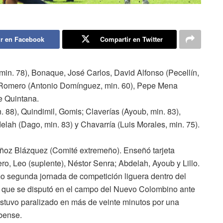
r en Facebook
Compartir en Twitter
min. 78), Bonaque, José Carlos, David Alfonso (Pecellín,
n Romero (Antonio Domínguez, min. 60), Pepe Mena
e Quintana.
n. 88), Quindimil, Gomis; Claverías (Ayoub, min. 83),
delah (Dago, min. 83) y Chavarría (Luis Morales, min. 75).
Muñoz Blázquez (Comité extremeño). Enseñó tarjeta
ro, Leo (suplente), Néstor Senra; Abdelah, Ayoub y Lillo.
imo segunda jornada de competición liguera dentro del
l que se disputó en el campo del Nuevo Colombino ante
stuvo paralizado en más de veinte minutos por una
bense.