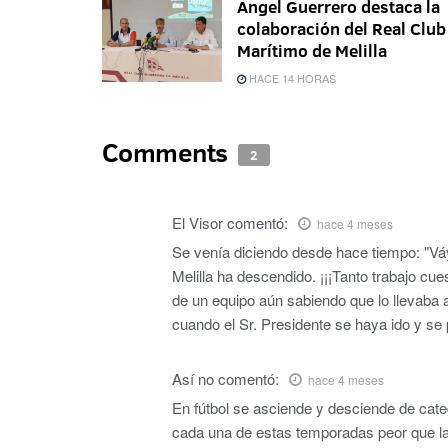
Ángel Guerrero destaca la
colaboración del Real Club
Marítimo de Melilla
HACE 14 HORAS
Comments
2
El Visor
comentó:
hace 4 meses
Se venía diciendo desde hace tiempo: "Váy
Melilla ha descendido. ¡¡¡Tanto trabajo cuest
de un equipo aún sabiendo que lo llevaba a l
cuando el Sr. Presidente se haya ido y se
Así no
comentó:
hace 4 meses
En fútbol se asciende y desciende de cat
cada una de estas temporadas peor que la