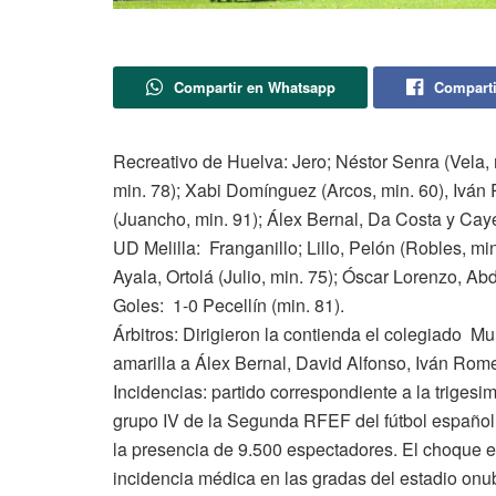
Compartir en Whatsapp
Comparti
Recreativo de Huelva: Jero; Néstor Senra (Vela, 
min. 78); Xabi Domínguez (Arcos, min. 60), Ivá
(Juancho, min. 91); Álex Bernal, Da Costa y Cay
UD Melilla: Franganillo; Lillo, Pelón (Robles, mi
Ayala, Ortolá (Julio, min. 75); Óscar Lorenzo, Ab
Goles: 1-0 Pecellín (min. 81).
Árbitros: Dirigieron la contienda el colegiado 
amarilla a Álex Bernal, David Alfonso, Iván Rome
Incidencias: partido correspondiente a la triges
grupo IV de la Segunda RFEF del fútbol españo
la presencia de 9.500 espectadores. El choque e
incidencia médica en las gradas del estadio onu