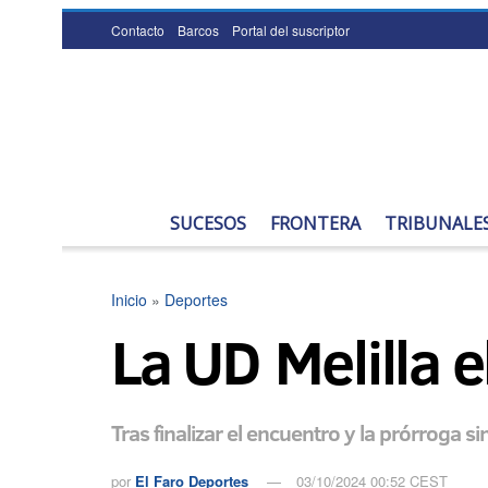
Contacto
Barcos
Portal del suscriptor
SUCESOS
FRONTERA
TRIBUNALE
Inicio
»
Deportes
La UD Melilla 
Tras finalizar el encuentro y la prórroga 
por
El Faro Deportes
03/10/2024 00:52 CEST