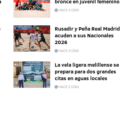
a
bronce en juvenil femenino
HACE 3 DÍAS
o
Rusadir y Peña Real Madrid
acuden a sus Nacionales
2026
HACE 3 DÍAS
La vela ligera melillense se
prepara para dos grandes
citas en aguas locales
HACE 3 DÍAS