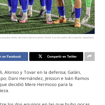
na posaba antes del inicio del encuentro frente a la escuadra del conjunto ‘espartero’.
r en Facebook
Compartir en Twitter
, Alonso y Tovar en la defensa; Galán,
mpo; Dani Hernández, Jeisson e Iván Ramos
l que decidió Mere Hermoso para la
ieza.
re los dos equipos en las que hubo pocas