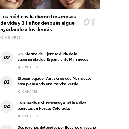
Los médicos le dieron tres meses
de vida y 31 años después sigue
ayudando a los demás
0 SHARES
Un informe del Ejército duda de la
superioridad de España ante Marruecos
0 SHARES
El exembajador Arias cree que Marruecos
está planeando una Marcha Verde
0 SHARES
La Guardia Civil rescata y auxilia a diez
bañistas en Horcas Coloradas
0 SHARES
Dos jóvenes detenidos por llevarse un coche