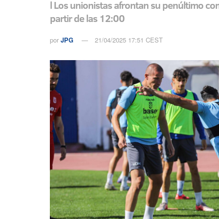
l Los unionistas afrontan su penúltimo c
partir de las 12:00
por
JPG
21/04/2025 17:51 CEST