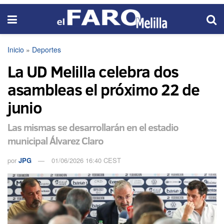
Inicio
»
Deportes
La UD Melilla celebra dos
asambleas el próximo 22 de
junio
Las mismas se desarrollarán en el estadio
municipal Álvarez Claro
por
JPG
01/06/2026 16:40 CEST