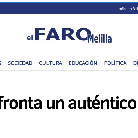
sábado 8 
S
SOCIEDAD
CULTURA
EDUCACIÓN
POLÍTICA
D
afronta un auténtic