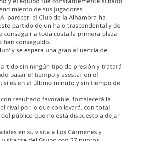
eno y el equipo fue constantemente silbado
endimiento de sus jugadores.
 Al parecer, el Club de la Alhámbra ha
ste partido de un halo trascendental y de
de conseguir a toda costa la primera plaza
lo han conseguido.
Club' y se espera una gran afluencia de
partido sin ningún tipo de presión y tratará
ando pasar el tiempo y asestar en el
si es en el último minuto y sin tiempo de
con resultado favorable, fortalecerá la
l rival por lo que conllevará, con total
n del público que no está dispuesto a dejar
nciales en su visita a Los Cármenes y
 visitante del Grupo con 27 puntos