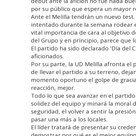
debut ante la afición no fue nada bu
por su público que espera un mayor r
Ante el Melilla tendrán un nuevo test.
intentado durante la semana rodear e
vital importancia de cara al objetivo 
del Grupo y en principio, parece que 
El partido ha sido declarado 'Día del 
aficionados.
Por su parte, la UD Melilla afronta el 
de llevar el partido a su terreno, dej
momento oportuno el golpe de gracia; 
reacción, mejor.
Todo lo que sea avanzar en el partido 
solidez del equipo y minará la moral de
seguridad, el volver a sentir la presió
pasar una más a los locales.
El líder tratará de presentar su crede
demostrar por qué es el mejor equipo