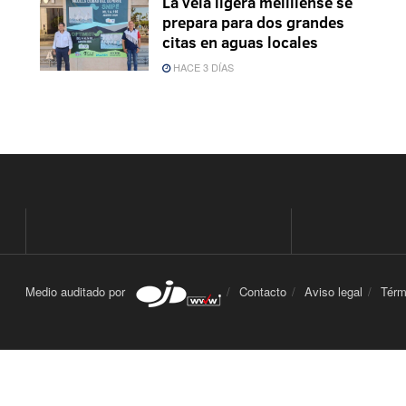
La vela ligera melillense se
prepara para dos grandes
citas en aguas locales
HACE 3 DÍAS
Medio auditado por
Contacto
Aviso legal
Térm