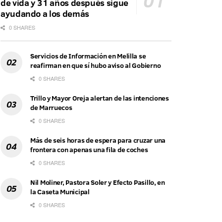
de vida y 31 años después sigue
ayudando a los demás
0 SHARES
Servicios de Información en Melilla se
reafirman en que sí hubo aviso al Gobierno
0 SHARES
Trillo y Mayor Oreja alertan de las intenciones
de Marruecos
0 SHARES
Más de seis horas de espera para cruzar una
frontera con apenas una fila de coches
0 SHARES
Nil Moliner, Pastora Soler y Efecto Pasillo, en
la Caseta Municipal
0 SHARES