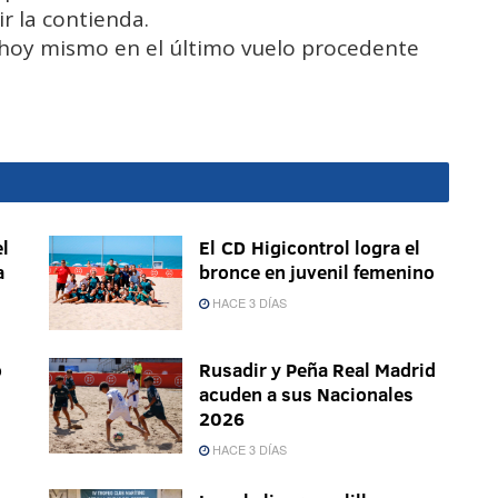
ir la contienda.
r hoy mismo en el último vuelo procedente
l
El CD Higicontrol logra el
a
bronce en juvenil femenino
HACE 3 DÍAS
o
Rusadir y Peña Real Madrid
acuden a sus Nacionales
2026
HACE 3 DÍAS