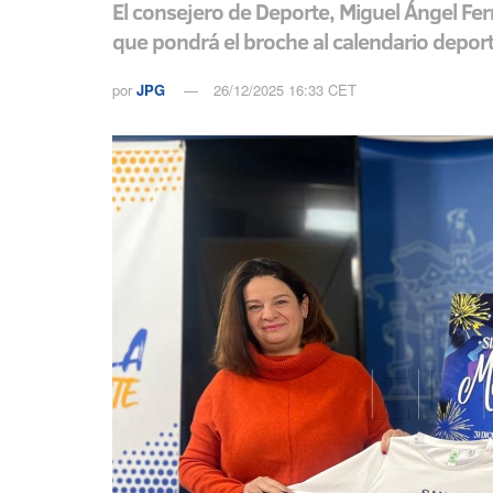
El consejero de Deporte, Miguel Ángel Fern
que pondrá el broche al calendario deport
por
JPG
26/12/2025 16:33 CET