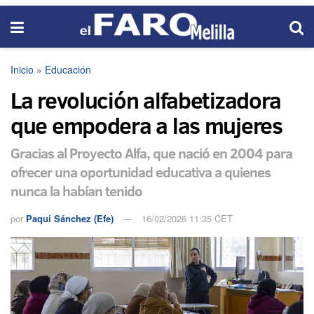
Inicio
»
Educación
La revolución alfabetizadora
que empodera a las mujeres
Gracias al Proyecto Alfa, que nació en 2004 para
ofrecer una oportunidad educativa a quienes
nunca la habían tenido
por
Paqui Sánchez (Efe)
16/02/2026 11:35 CET