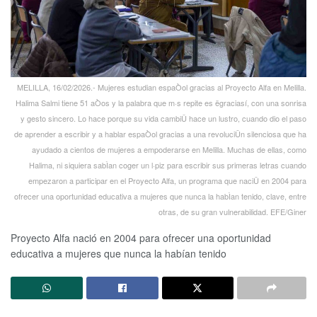
MELILLA, 16/02/2026.- Mujeres estudian espaÒol gracias al Proyecto Alfa en Melilla.
Halima Salmi tiene 51 aÒos y la palabra que m·s repite es ëgraciasí, con una sonrisa
y gesto sincero. Lo hace porque su vida cambiÛ hace un lustro, cuando dio el paso
de aprender a escribir y a hablar espaÒol gracias a una revoluciÛn silenciosa que ha
ayudado a cientos de mujeres a empoderarse en Melilla. Muchas de ellas, como
Halima, ni siquiera sabÌan coger un l·piz para escribir sus primeras letras cuando
empezaron a participar en el Proyecto Alfa, un programa que naciÛ en 2004 para
ofrecer una oportunidad educativa a mujeres que nunca la habÌan tenido, clave, entre
otras, de su gran vulnerabilidad. EFE/Giner
Proyecto Alfa nació en 2004 para ofrecer una oportunidad
educativa a mujeres que nunca la habían tenido