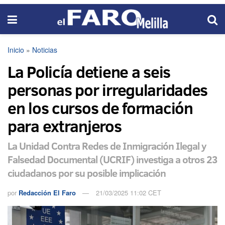
Inicio
»
Noticias
La Policía detiene a seis
personas por irregularidades
en los cursos de formación
para extranjeros
La Unidad Contra Redes de Inmigración Ilegal y
Falsedad Documental (UCRIF) investiga a otros 23
ciudadanos por su posible implicación
por
Redacción El Faro
21/03/2025 11:02 CET