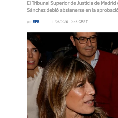
El Tribunal Superior de Justicia de Madrid
Sánchez debió abstenerse en la aprobació
por
EFE
11/06/2025 12:46 CEST