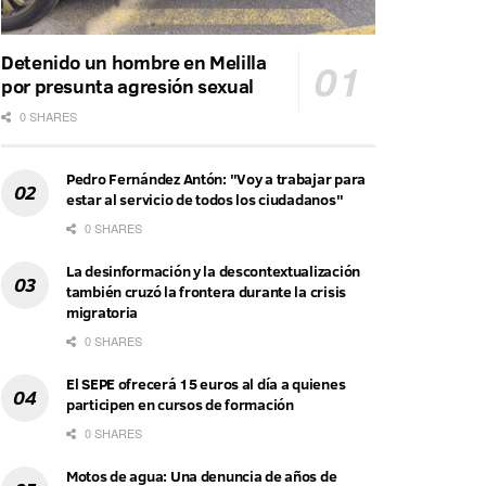
Detenido un hombre en Melilla
por presunta agresión sexual
0 SHARES
Pedro Fernández Antón: "Voy a trabajar para
estar al servicio de todos los ciudadanos"
0 SHARES
La desinformación y la descontextualización
también cruzó la frontera durante la crisis
migratoria
0 SHARES
El SEPE ofrecerá 15 euros al día a quienes
participen en cursos de formación
0 SHARES
Motos de agua: Una denuncia de años de