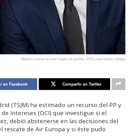
Begoña Gómez en una imagen de archivo. EFE/ Juan Carlos Hidalgo
r en Facebook
Compartir en Twitter
drid (TSJM) ha estimado un recurso del PP y
de Intereses (OCI) que investigue si el
z, debió abstenerse en las decisiones del
 rescate de Air Europa y si éste pudo