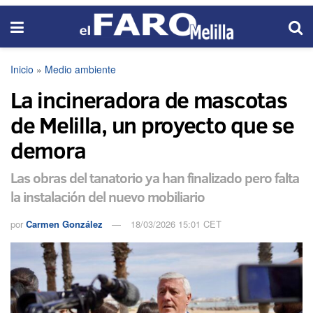
Inicio
»
Medio ambiente
La incineradora de mascotas
de Melilla, un proyecto que se
demora
Las obras del tanatorio ya han finalizado pero falta
la instalación del nuevo mobiliario
por
Carmen González
18/03/2026 15:01 CET