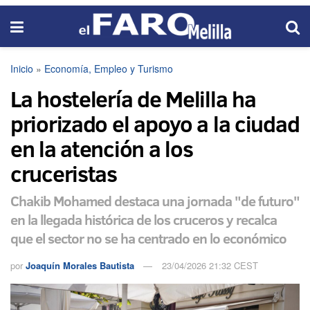
Inicio
»
Economía, Empleo y Turismo
La hostelería de Melilla ha
priorizado el apoyo a la ciudad
en la atención a los
cruceristas
Chakib Mohamed destaca una jornada "de futuro"
en la llegada histórica de los cruceros y recalca
que el sector no se ha centrado en lo económico
por
Joaquín Morales Bautista
23/04/2026 21:32 CEST