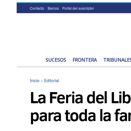
Contacto
Barcos
Portal del suscriptor
SUCESOS
FRONTERA
TRIBUNALE
Inicio
»
Editorial
La Feria del Li
para toda la fa