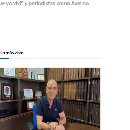
ue yo viví” y periodistas como Avelino
Lo más visto