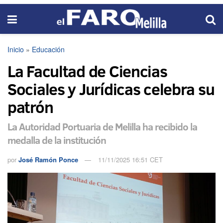
Inicio
»
Educación
La Facultad de Ciencias
Sociales y Jurídicas celebra su
patrón
La Autoridad Portuaria de Melilla ha recibido la
medalla de la institución
por
José Ramón Ponce
11/11/2025 16:51 CET