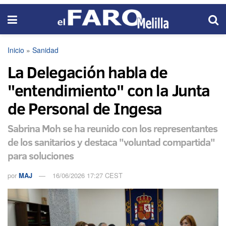
Inicio
»
Sanidad
La Delegación habla de
"entendimiento" con la Junta
de Personal de Ingesa
Sabrina Moh se ha reunido con los representantes
de los sanitarios y destaca "voluntad compartida"
para soluciones
por
MAJ
16/06/2026 17:27 CEST