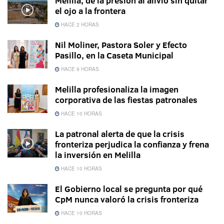
Melilla, de la presión al alivio sin quitar
el ojo a la frontera
HACE 2 HORAS
Nil Moliner, Pastora Soler y Efecto
Pasillo, en la Caseta Municipal
HACE 9 HORAS
Melilla profesionaliza la imagen
corporativa de las fiestas patronales
HACE 10 HORAS
La patronal alerta de que la crisis
fronteriza perjudica la confianza y frena
la inversión en Melilla
HACE 10 HORAS
El Gobierno local se pregunta por qué
CpM nunca valoró la crisis fronteriza
HACE 10 HORAS