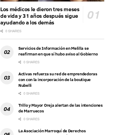
Los médicos le dieron tres meses
de vida y 31 años después sigue
ayudando a los demás
0 SHARES
Servicios de Información en Melilla se
reafirman en que sí hubo aviso al Gobierno
0 SHARES
Activas refuerza su red de emprendedoras
con con la incorporación de la boutique
Nubelli
0 SHARES
Trillo y Mayor Oreja alertan de las intenciones
de Marruecos
0 SHARES
La Asociación Marroquí de Derechos