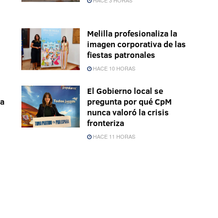
HACE 3 HORAS
Melilla profesionaliza la
imagen corporativa de las
fiestas patronales
HACE 10 HORAS
El Gobierno local se
la
pregunta por qué CpM
nunca valoró la crisis
fronteriza
HACE 11 HORAS