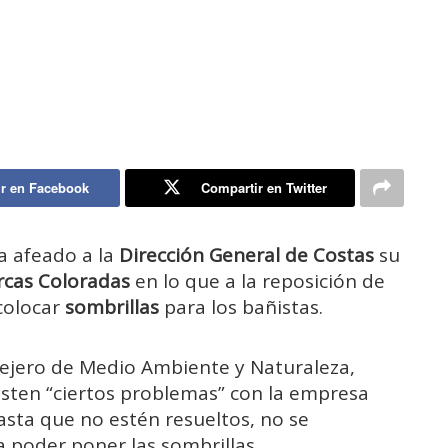
r en Facebook
Compartir en Twitter
a afeado a la
Dirección General de Costas
su
rcas Coloradas
en lo que a la reposición de
colocar
sombrillas
para los bañistas.
sejero de Medio Ambiente y Naturaleza,
isten “ciertos problemas” con la empresa
asta que no estén resueltos, no se
 poder poner las sombrillas.