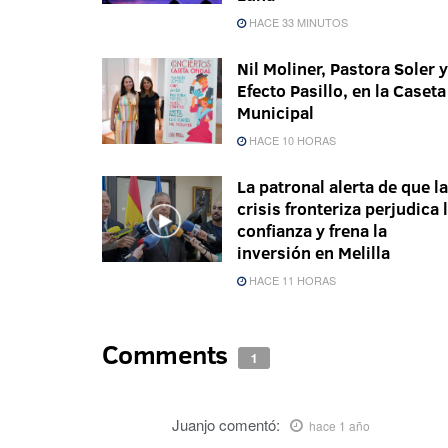
HACE 33 MINUTOS
Nil Moliner, Pastora Soler y
Efecto Pasillo, en la Caseta
Municipal
HACE 10 HORAS
La patronal alerta de que la
crisis fronteriza perjudica 
confianza y frena la
inversión en Melilla
HACE 11 HORAS
Comments
1
Juanjo
comentó:
hace 1 año