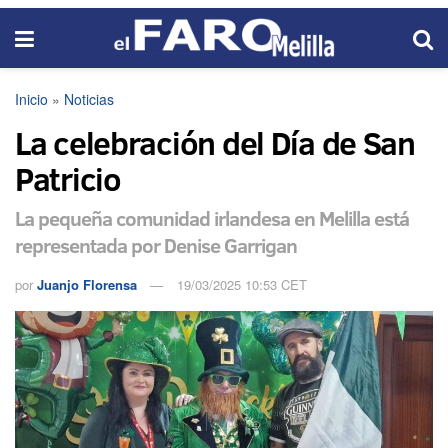
Inicio
»
Noticias
La celebración del Día de San
Patricio
La pequeña comunidad irlandesa en Melilla está
representada por Denise Garrigan
por
Juanjo Florensa
19/03/2025 10:53 CET