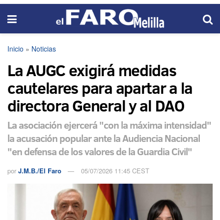
Inicio
»
Noticias
La AUGC exigirá medidas
cautelares para apartar a la
directora General y al DAO
La asociación ejercerá "con la máxima intensidad"
la acusación popular ante la Audiencia Nacional
"en defensa de los valores de la Guardia Civil"
por
J.M.B./El Faro
05/07/2026 11:45 CEST