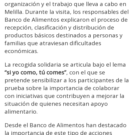
organización
y
el
trabajo
que
lleva
a
cabo
en
Melilla.
Durante
la
visita,
los
responsables
del
Banco
de
Alimentos
explicaron
el
proceso
de
recepción,
clasificación
y
distribución
de
productos
básicos
destinados
a
personas
y
familias
que
atraviesan
dificultades
económicas.
La
recogida
solidaria
se
articula
bajo
el
lema
“
si
yo
como,
tú
comes”
,
con
el
que
se
pretende
sensibilizar
a
los
participantes
de
la
prueba
sobre
la
importancia
de
colaborar
con
iniciativas
que
contribuyen
a
mejorar
la
situación
de
quienes
necesitan
apoyo
alimentario.
Desde
el
Banco
de
Alimentos
han
destacado
la
importancia
de
este
tipo
de
acciones