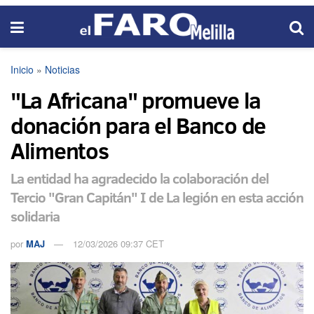
Inicio
»
Noticias
"La Africana" promueve la
donación para el Banco de
Alimentos
La entidad ha agradecido la colaboración del
Tercio "Gran Capitán" I de La legión en esta acción
solidaria
por
MAJ
12/03/2026 09:37 CET