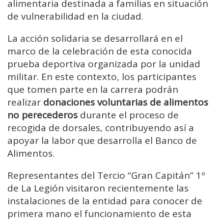
alimentaria
destinada
a
familias
en
situación
de
vulnerabilidad
en
la
ciudad.
La
acción
solidaria
se
desarrollará
en
el
marco
de
la
celebración
de
esta
conocida
prueba
deportiva
organizada
por
la
unidad
militar.
En
este
contexto,
los
participantes
que
tomen
parte
en
la
carrera
podrán
realizar
donaciones
voluntarias
de
alimentos
no
perecederos
durante
el
proceso
de
recogida
de
dorsales,
contribuyendo
así
a
apoyar
la
labor
que
desarrolla
el
Banco
de
Alimentos.
Representantes
del
Tercio “
Gran
Capitán”
1º
de
La
Legión
visitaron
recientemente
las
instalaciones
de
la
entidad
para
conocer
de
primera
mano
el
funcionamiento
de
esta