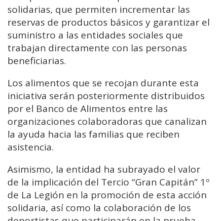
solidarias,
que
permiten
incrementar
las
reservas
de
productos
básicos
y
garantizar
el
suministro
a
las
entidades
sociales
que
trabajan
directamente
con
las
personas
beneficiarias.
Los
alimentos
que
se
recojan
durante
esta
iniciativa
serán
posteriormente
distribuidos
por
el
Banco
de
Alimentos
entre
las
organizaciones
colaboradoras
que
canalizan
la
ayuda
hacia
las
familias
que
reciben
asistencia.
Asimismo,
la
entidad
ha
subrayado
el
valor
de
la
implicación
del
Tercio “
Gran
Capitán”
1º
de
La
Legión
en
la
promoción
de
esta
acción
solidaria,
así
como
la
colaboración
de
los
deportistas
que
participarán
en
la
prueba.