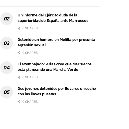
Un informe del Ejército duda de la
superioridad de España ante Marruecos
0 SHARES
Detenido un hombre en Melilla por presunta
agresión sexual
0 SHARES
El exembajador Arias cree que Marruecos
está planeando una Marcha Verde
0 SHARES
Dos jóvenes detenidos por llevarse un coche
con las llaves puestas
0 SHARES