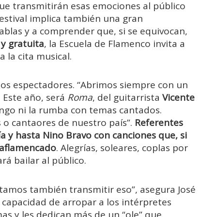
ue transmitirán esas emociones al público
 festival implica también una gran
ablas y a comprender que, si se equivocan,
 y gratuita
, la Escuela de Flamenco invita a
a la cita musical.
 los espectadores. “Abrimos siempre con un
. Este año, será
Roma
, del guitarrista
Vicente
 tango ni la rumba con temas cantados.
o cantaores de nuestro país”.
Referentes
a y hasta Nino Bravo con canciones que, si
 aflamencado
. Alegrías, soleares, coplas por
rá bailar al público.
entamos también transmitir eso”, asegura José
 capacidad de arropar a los intérpretes
mas y les dedican más de un “ole” que