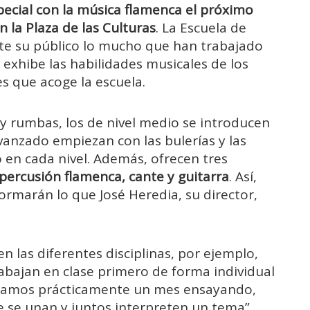
special con la música flamenca el próximo
n la Plaza de las Culturas
. La Escuela de
te su público lo mucho que han trabajado
o exhibe las habilidades musicales de los
es que acoge la escuela.
 y rumbas, los de nivel medio se introducen
avanzado empiezan con las bulerías y las
o en cada nivel. Además, ofrecen tres
 percusión flamenca, cante y guitarra
. Así,
formarán lo que José Heredia, su director,
n las diferentes disciplinas, por ejemplo,
rabajan en clase primero de forma individual
egamos prácticamente un mes ensayando,
e se unan y juntos interpreten un tema”.