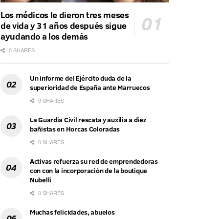
Los médicos le dieron tres meses
de vida y 31 años después sigue
ayudando a los demás
0 SHARES
Un informe del Ejército duda de la
superioridad de España ante Marruecos
0 SHARES
La Guardia Civil rescata y auxilia a diez
bañistas en Horcas Coloradas
0 SHARES
Activas refuerza su red de emprendedoras
con con la incorporación de la boutique
Nubelli
0 SHARES
Muchas felicidades, abuelos