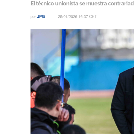
El técnico unionista se muestra contrariado
por
JPG
25/01/2026 16:37 CET