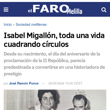
Inicio
»
Sociedad melillense
Isabel Migallón, toda una vida
cuadrando círculos
Desde su nacimiento, el día del aniversario de la
proclamación de la II República, parecía
predestinada a convertirse en una historiadora de
prestigio
por
José Ramón Ponce
25/05/2024 10:00 CEST