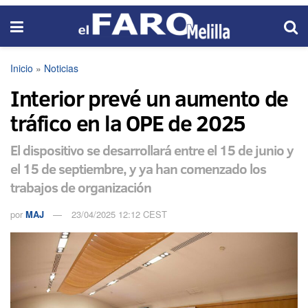
Inicio
»
Noticias
Interior prevé un aumento de
tráfico en la OPE de 2025
El dispositivo se desarrollará entre el 15 de junio y
el 15 de septiembre, y ya han comenzado los
trabajos de organización
por
MAJ
23/04/2025 12:12 CEST