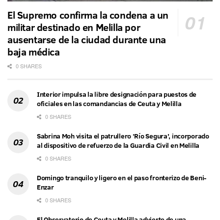
El Supremo confirma la condena a un
militar destinado en Melilla por
ausentarse de la ciudad durante una
baja médica
0 SHARES
Interior impulsa la libre designación para puestos de
oficiales en las comandancias de Ceuta y Melilla
0 SHARES
Sabrina Moh visita el patrullero ‘Río Segura’, incorporado
al dispositivo de refuerzo de la Guardia Civil en Melilla
0 SHARES
Domingo tranquilo y ligero en el paso fronterizo de Beni-
Enzar
0 SHARES
El Observatorio de Ceuta y Melilla advierte de una