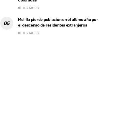
Coloradas
0 SHARES
Melilla pierde población en el último año por
el descenso de residentes extranjeros
0 SHARES