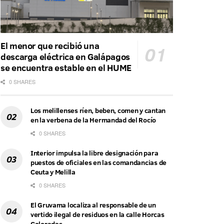
El menor que recibió una
descarga eléctrica en Galápagos
se encuentra estable en el HUME
0 SHARES
Los melillenses ríen, beben, comen y cantan
en la verbena de la Hermandad del Rocío
0 SHARES
Interior impulsa la libre designación para
puestos de oficiales en las comandancias de
Ceuta y Melilla
0 SHARES
El Gruvama localiza al responsable de un
vertido ilegal de residuos en la calle Horcas