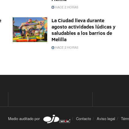
HACE 2 HORAS
e
La Ciudad lleva durante
agosto actividades lúdicas y
saludables a los barrios de
Melilla
HACE 2 HORAS
Medio auditado por
Contacto
Aviso legal
Térm